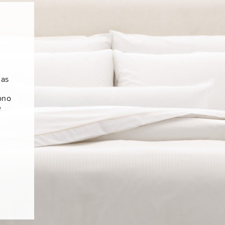
 as
ono
e